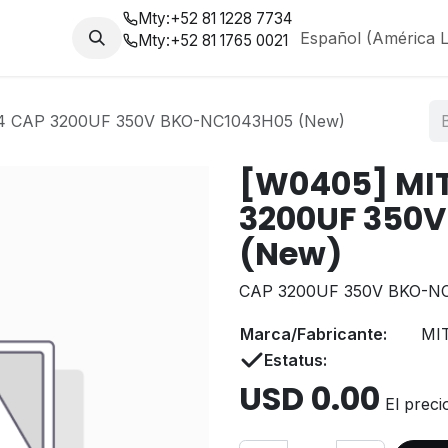
Mty:
+52 81 1228 7734
da
Nosotros
Blog
Español (América L
Mty:
+52 81 1765 0021
4 CAP 3200UF 350V BKO-NC1043H05 (New)
[W0405] MIT
3200UF 350
(New)
CAP 3200UF 350V BKO-N
Marca/Fabricante:
MI
Estatus:
USD
0.00
El preci