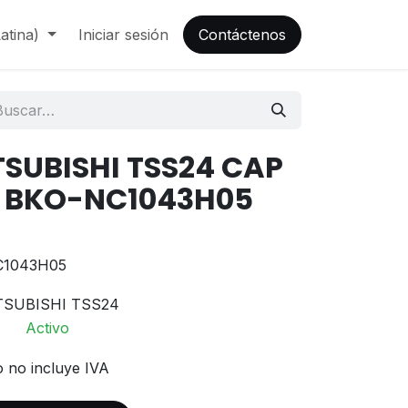
atina)
Iniciar sesión
Contáctenos
SUBISHI TSS24 CAP
V BKO-NC1043H05
C1043H05
TSUBISHI TSS24
Activo
o no incluye IVA