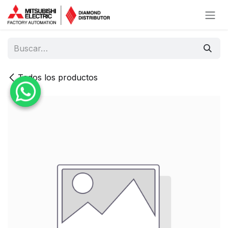
Ir al contenido
Todos los productos