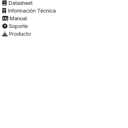
Datasheet
Información Técnica
Manual
Soporte
Producto
Hda. De Chimalpa #400, Ex Hacienda el Rosario •
Juarez NL 67288 • Mexico
mitsubishi@grupomi.com.mx
+52 81 1228 7734
Todas las marcas y logotipos mostrados cuentan
con derecho de autor de su respectivo dueño