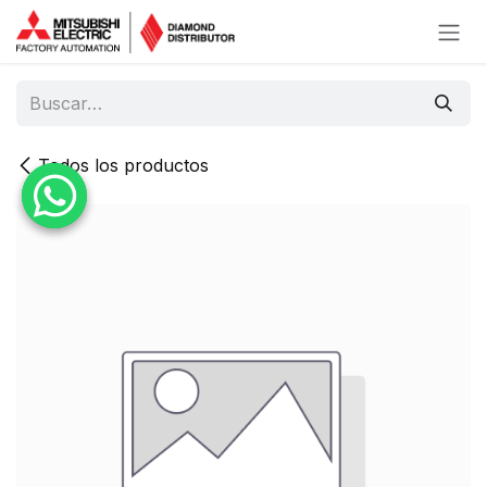
Ir al contenido
Todos los productos