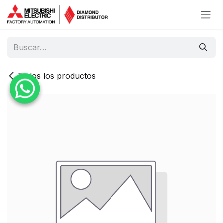
Ir al contenido
Todos los productos