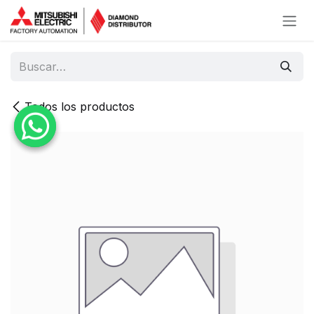
Ir al contenido
Todos los productos