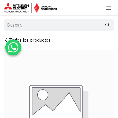
Ir al contenido
Todos los productos