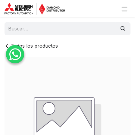
Ir al contenido
Todos los productos