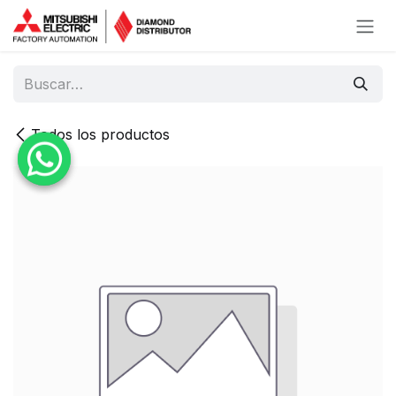
Ir al contenido
Todos los productos