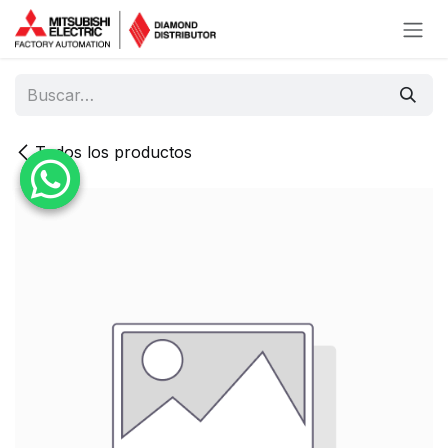
Ir al contenido
Todos los productos