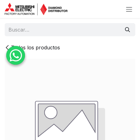
Ir al contenido
Todos los productos