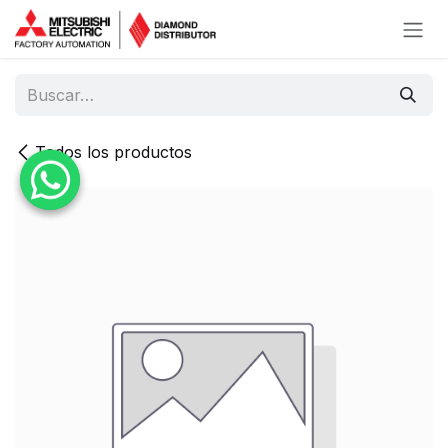
Ir al contenido
Todos los productos