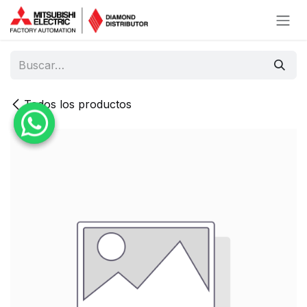
Ir al contenido
Todos los productos