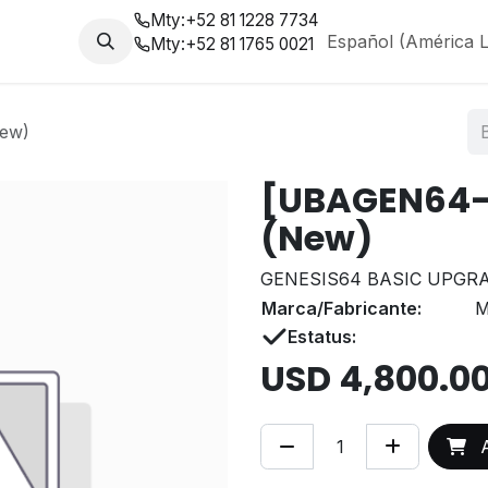
Mty:
+52 81 1228 7734
da
Nosotros
Blog
Español (América L
Mty:
+52 81 1765 0021
ew)
[UBAGEN64-
(New)
GENESIS64 BASIC UPGRA
Marca/Fabricante:
M
Estatus:
USD
4,800.0
A