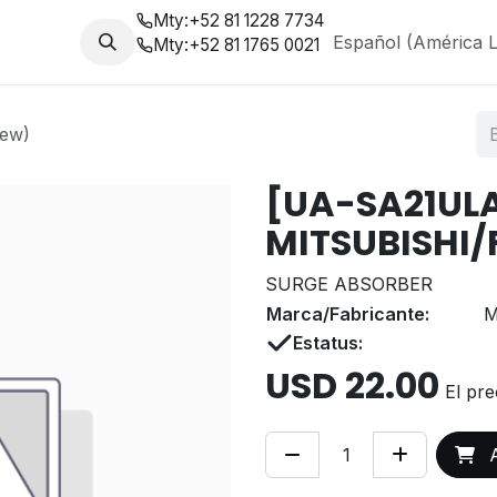
Mty:
+52 81 1228 7734
da
Nosotros
Blog
Español (América L
Mty:
+52 81 1765 0021
ew)
[UA-SA21UL
MITSUBISHI/
SURGE ABSORBER
Marca/Fabricante:
M
Estatus:
USD
22.00
El pre
A