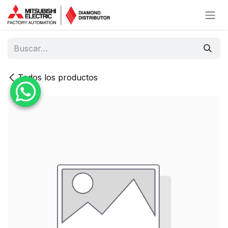
Ir al contenido
Todos los productos