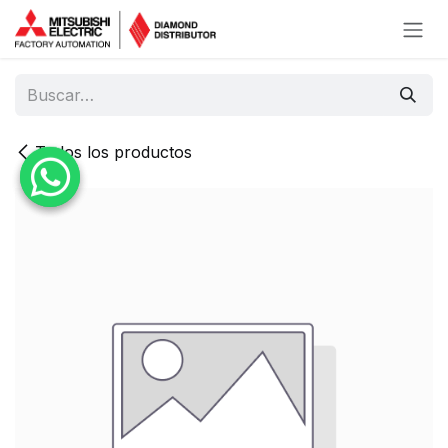
Ir al contenido
Todos los productos