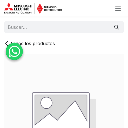
Ir al contenido
Todos los productos