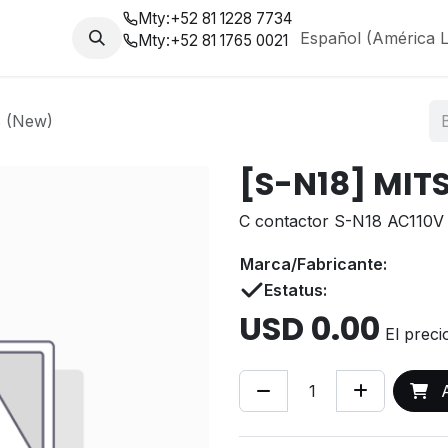
Mty:
+52 81 1228 7734
da
Nosotros
Blog
Español (América L
Mty:
+52 81 1765 0021
 (New)
[S-N18] MIT
C contactor S-N18 AC110V
Marca/Fabricante:
Estatus:
USD
0.00
El preci
A