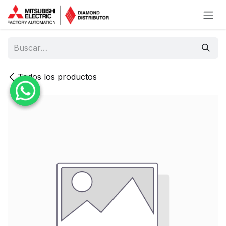
Ir al contenido
Todos los productos