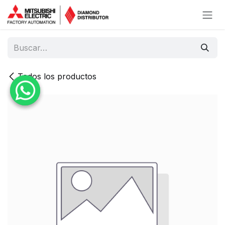
Ir al contenido
Todos los productos