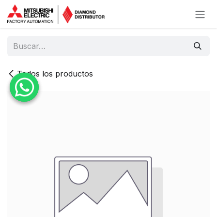
Ir al contenido
Todos los productos