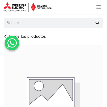
Ir al contenido
Todos los productos