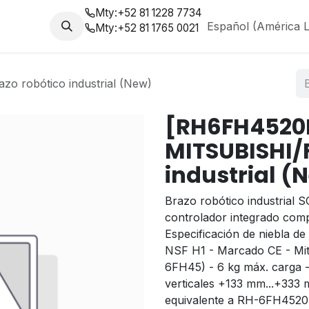
Mty:
+52 81 1228 7734
da
Nosotros
Blog
Español (América L
Mty:
+52 81 1765 0021
o robótico industrial (New)
[RH6FH4520
MITSUBISHI/
industrial (
Brazo robótico industrial S
controlador integrado comp
Especificación de niebla de 
NSF H1 - Marcado CE - Mits
6FH45) - 6 kg máx. carga -
verticales +133 mm...+333 
equivalente a RH-6FH452