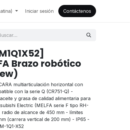
atina)
Iniciar sesión
Contáctenos
M1Q1X52]
FA Brazo robótico
New)
CARA multiarticulación horizontal con
atible con la serie Q (CR751-Q) -
aceite y grasa de calidad alimentaria para
ubishi Electric (MELFA serie F tipo RH-
 radio de alcance de 450 mm - límites
mm (carrera vertical de 200 mm) - IP65 -
0M-1Q1-X52