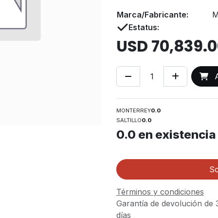
Marca/Fabricante:
M
Estatus:
USD
70,839.
A
MONTERREY
0.0
SALTILLO
0.0
0.0
en existencia
So
Términos y condiciones
Garantía de devolución de 
días