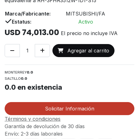
equivalente a RH-3FHR3512W-1D1-S15
Marca/Fabricante:
MITSUBISHI/FA
Estatus:
Activo
USD
74,013.00
El precio no incluye IVA
Agregar al carrito
MONTERREY
0.0
SALTILLO
0.0
0.0
en existencia
Solicitar Información
Términos y condiciones
Garantía de devolución de 30 días
Envío: 2-3 días laborales