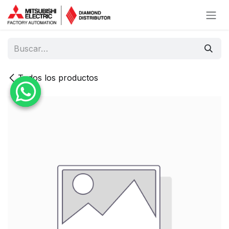
Ir al contenido
Todos los productos