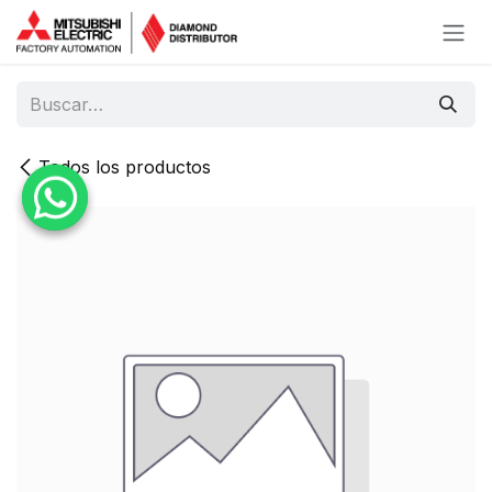
Ir al contenido
Todos los productos