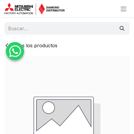
Ir al contenido
Todos los productos