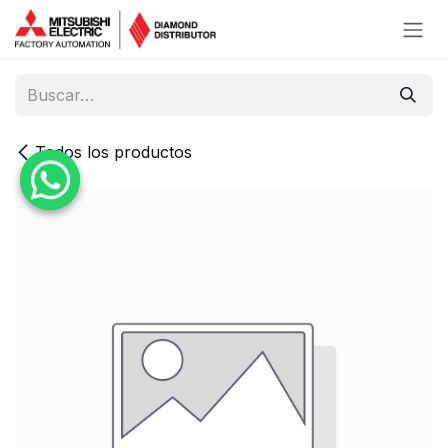
Ir al contenido
Todos los productos