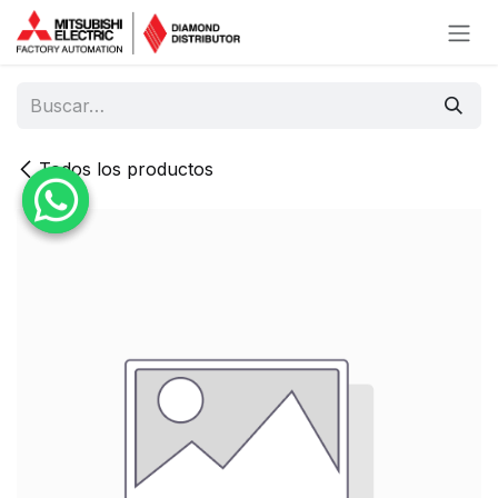
Ir al contenido
Todos los productos