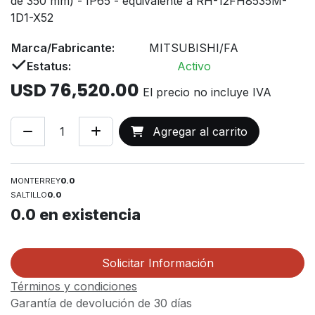
de 350 mm) - IP65 - equivalente a RH-12FH8535M-
1D1-X52
Marca/Fabricante:
MITSUBISHI/FA
Estatus:
Activo
USD
76,520.00
El precio no incluye IVA
Agregar al carrito
MONTERREY
0.0
SALTILLO
0.0
0.0
en existencia
Solicitar Información
Términos y condiciones
Garantía de devolución de 30 días