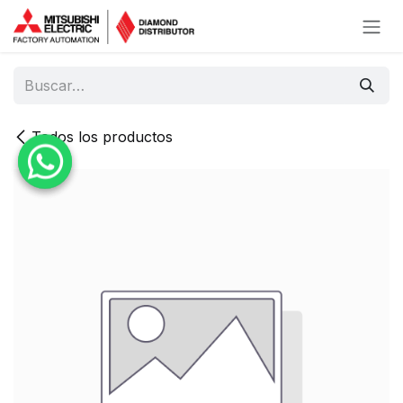
Ir al contenido
Todos los productos