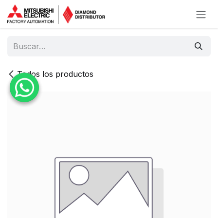
Ir al contenido
Todos los productos