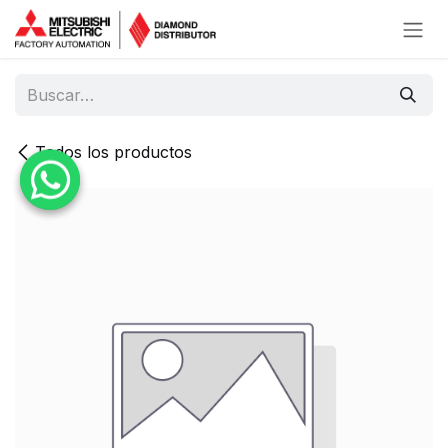
Ir al contenido
Todos los productos