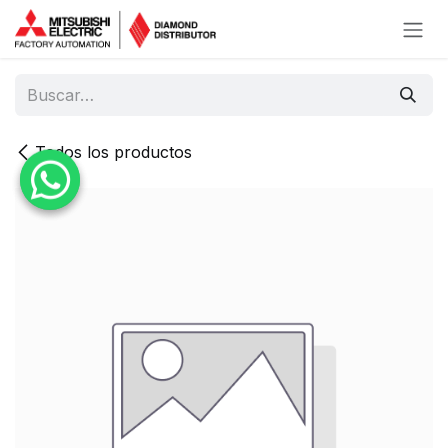
Ir al contenido
Todos los productos