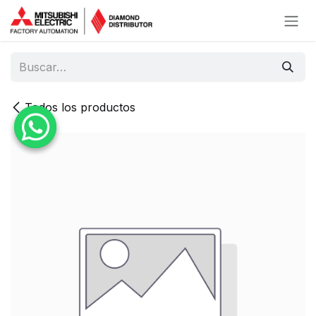
Ir al contenido
Todos los productos