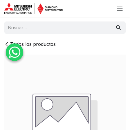
Ir al contenido
Todos los productos