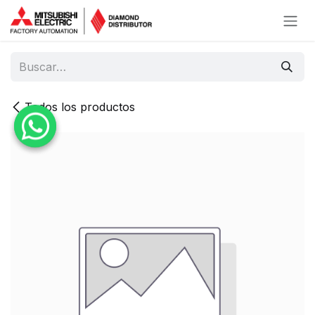
Ir al contenido
Todos los productos