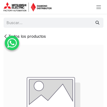
Ir al contenido
Todos los productos