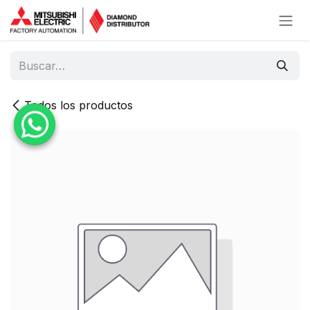
Ir al contenido
Todos los productos