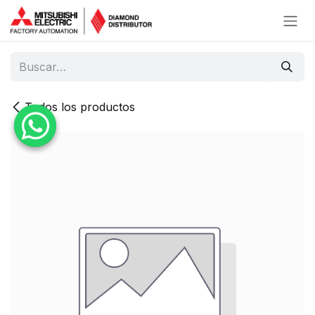
Ir al contenido
Todos los productos