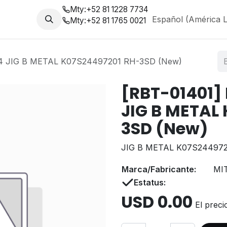
Mty:
+52 81 1228 7734
da
Nosotros
Blog
Español (América L
Mty:
+52 81 1765 0021
 JIG B METAL K07S24497201 RH-3SD (New)
[RBT-01401]
JIG B METAL
3SD (New)
JIG B METAL K07S24497
Marca/Fabricante:
MI
Estatus:
USD
0.00
El preci