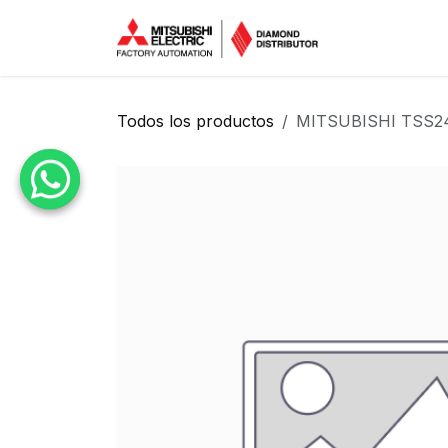
Ir al contenido
Inicio
Tien
Todos los productos
MITSUBISHI TSS24