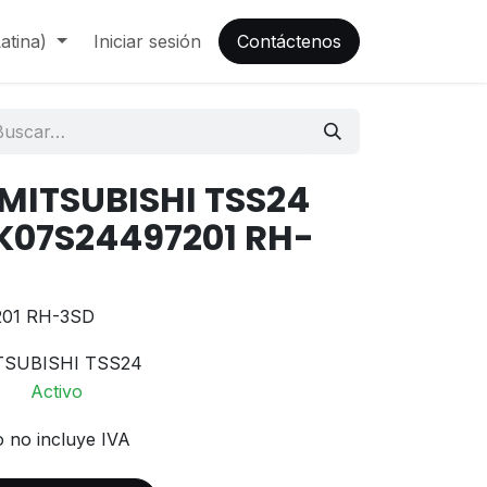
atina)
Iniciar sesión
Contáctenos
 MITSUBISHI TSS24
 K07S24497201 RH-
201 RH-3SD
TSUBISHI TSS24
Activo
o no incluye IVA