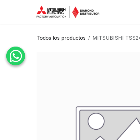
Ir al contenido
Inicio
Tien
Todos los productos
MITSUBISHI TSS24