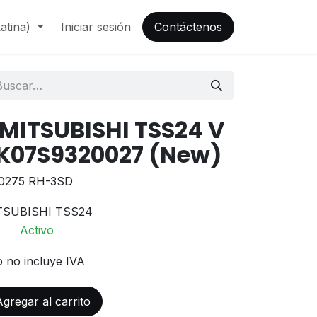
atina)
Iniciar sesión
Contáctenos
 MITSUBISHI TSS24 V
 K07S9320027 (New)
0275 RH-3SD
TSUBISHI TSS24
Activo
o no incluye IVA
gregar al carrito