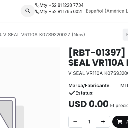
Mty:
+52 81 1228 7734
da
Nosotros
Blog
Español (América L
Mty:
+52 81 1765 0021
 V SEAL VR110A K07S9320027 (New)
[RBT-01397]
SEAL VR110A
V SEAL VR110A K07S9320
Marca/Fabricante:
MI
Estatus:
USD
0.00
El preci
A