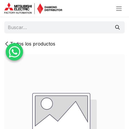
Ir al contenido
Todos los productos