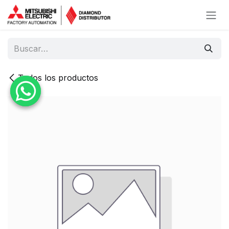
Ir al contenido
Todos los productos