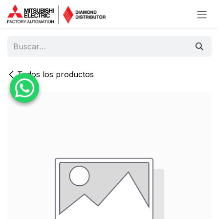
Ir al contenido
Todos los productos