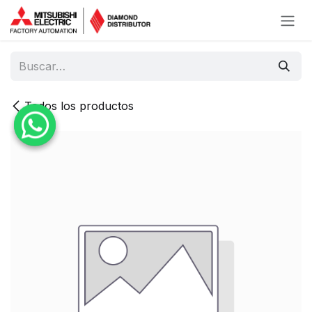
Ir al contenido
Todos los productos