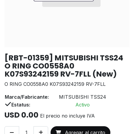
[RBT-01359] MITSUBISHI TSS24
O RING CO0558A0
K07S93242159 RV-7FLL (New)
O RING CO0558A0 K07S93242159 RV-7FLL
Marca/Fabricante:
MITSUBISHI TSS24
Estatus:
Activo
USD
0.00
El precio no incluye IVA
Agregar al carrito