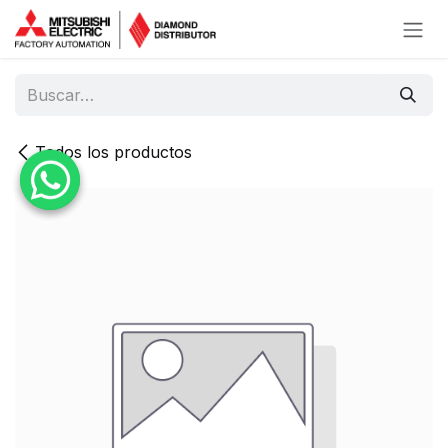
Ir al contenido
Todos los productos