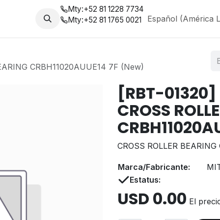
Mty:
+52 81 1228 7734
da
Nosotros
Blog
Español (América L
Mty:
+52 81 1765 0021
EARING CRBH11020AUUE14 7F (New)
[RBT-01320]
CROSS ROLLE
CRBH11020AU
CROSS ROLLER BEARING 
Marca/Fabricante:
MI
Estatus:
USD
0.00
El preci