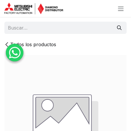
Ir al contenido
Todos los productos