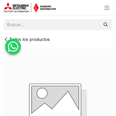
Ir al contenido
Todos los productos