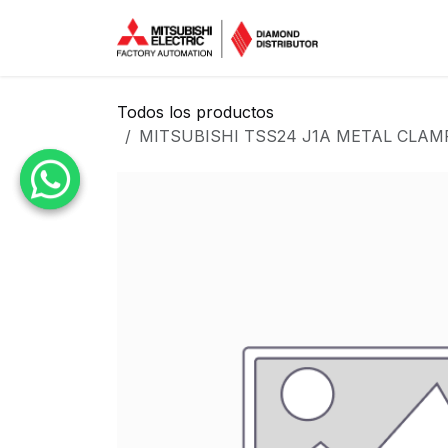
Ir al contenido
Inicio
Tien
Todos los productos
MITSUBISHI TSS24 J1A METAL CLAMP