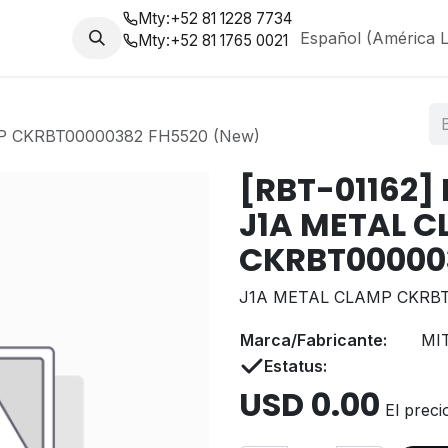
Mty:
+52 81 1228 7734
da
Nosotros
Blog
Español (América L
Mty:
+52 81 1765 0021
 CKRBT00000382 FH5520 (New)
[RBT-01162]
J1A METAL 
CKRBT00000
J1A METAL CLAMP CKRBT
Marca/Fabricante:
MI
Estatus:
USD
0.00
El preci