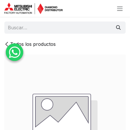
Ir al contenido
Todos los productos